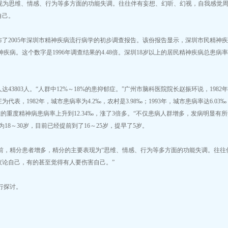
要表现为思维、情感、行为等多方面的功能失调。往往伴有妄想、幻听、幻视，自我感觉
自己。
了2005年深圳市精神疾病流行病学的初步调查报告。该份报告显示，深圳市民精神
神疾病。这个数字是1996年调查结果的4.48倍。深圳18岁以上的居民精神疾病总患病
3803人。“人群中12%～18%的患抑郁症。”广州市脑科医院院长赵振环说，1982
，1982年，城市患病率为4.2‰，农村是3.98‰；1993年，城市患病率达6.03‰
广东的重度精神病患病率上升到12.34‰，涨了3倍多。“不仅患病人群增多，发病明显有
18～30岁，目前已经提前到了16～25岁，提早了5岁。
精分患者增多，精分的主要表现为“思维、情感、行为等多方面的功能失调。往往
议论自己，有的甚至觉得有人要伤害自己。”
行探讨。