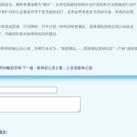
院诊治，最终常被诊断为“精分”；从而也就被按照精分治疗原则和方法措施进行治疗
带来旷日时久反复发作等于是无效的治疗，反而会带来更多无穷的灾难、有害的后果。
伴有其他思维、行为障碍，只不过是一时性的联想紊乱、思维感知觉错位和认知歧误。
导，均能得到良好效果和良好的预后。
料和经验认识心得，并将它命名为：“联想紊乱——思维感知觉错位症”（下称“感知
所的酸甜苦辣
下一篇：
眼神是心灵之窗，心灵是眼神之源。
藏夹
]