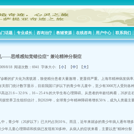
热门话题
┆
专业成长
┆
咨询治疗
┆
教辅资源
┆
在线咨询
┆
用户中心
┆
联系我们
乱——思维感知觉错位症” 兼论精神分裂症
09/8/18 阅读次数：6941 字体大小: 【
小
】 【
中
】【
大
】
”诊断的扩大化为害犹甚，致使精分患者大量激增，更显得严重。上海市精神病发病率
据国家有关部门统计数字显示，目前我国17岁以下的青少年儿童中，至少有3000万人受到各
21.6～32.0％，16～25.4％的大学生有心理障碍。从患者的年龄结构看，20岁左
另据世界卫生组织估计，到2020年，全球青少年精神障碍将增长50％，成为人类最主
，青少年（20岁以下）已大约占到10％。而且，近年来就诊的青少年病人逐年增多
少年儿童心理障碍和疾病已发现有30多种。从病人的症状来看，主要以患“精神分裂