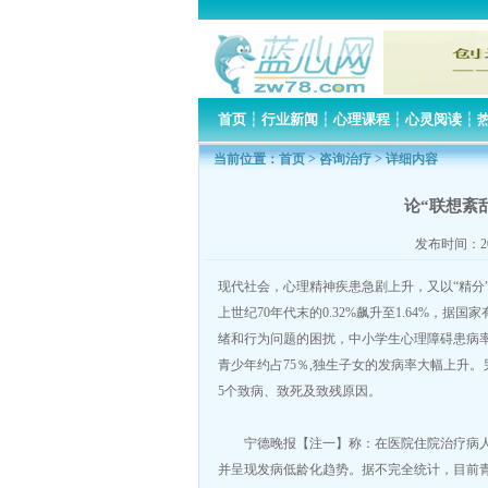
首页
┆
行业新闻
┆
心理课程
┆
心灵阅读
┆
当前位置：
首页
>
咨询治疗
> 详细内容
论“联想紊
发布时间：20
现代社会，心理精神疾患急剧上升，又以“精分
上世纪70年代末的0.32%飙升至1.64%，
绪和行为问题的困扰，中小学生心理障碍患病率高达
青少年约占75％,独生子女的发病率大幅上升。
5个致病、致死及致残原因。
宁德晚报【注一】称：在医院住院治疗病人中
并呈现发病低龄化趋势。据不完全统计，目前青