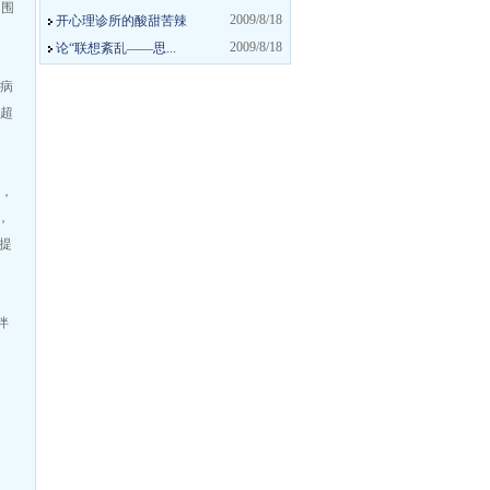
周围
2009/8/18
开心理诊所的酸甜苦辣
2009/8/18
论“联想紊乱——思...
疾病
率超
年，
，
所提
伴