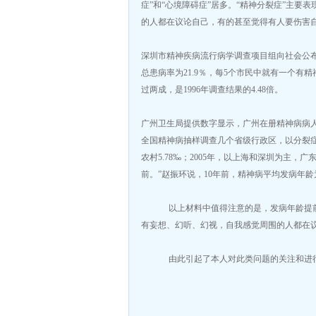
症”和“心境障碍症”居多。“精神分裂症”主
的人都在议论自己，有的甚至觉得有人要伤害
深圳市精神疾病流行病学调查项目组向社会公布
总患病率为21.9％，每5个市民中就有一个有精
过两成，是1996年调查结果的4.48倍。
广州卫生局提供数字显示，广州在册精神病病人达4
全国精神病抽样调查几个省级行政区，以分裂症为代表
农村5.78‰；2005年，以上海和深圳为主，
前。”赵振环说，10年前，精神病平均发病年龄为
以上材料中值得注意的是，发病年龄提前，
有妄想、幻听、幻视，自我感觉周围的人都在
由此引起了本人对此类问题的关注和进